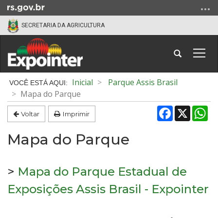
Ir
para
SECRETARIA DA AGRICULTURA
o
conteúdo
Ir
Abrir
Alter
para
a
a
o
busca
nave
Início
Inicial
Parque Assis Brasil
menu
do
Mapa do Parque
Ir
conteúdo
Facebook
X
Wh
para
Voltar
Imprimir
a
busca
Mapa do Parque
>
Mapa do Parque Estadual de
Exposições Assis Brasil - Expointer