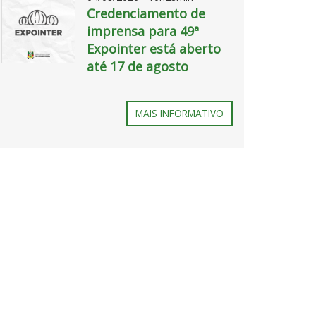
2026
Credenciamento de
08
imprensa para 49ª
07
Expointer está aberto
at
até 17 de agosto
11
WhatsApp
37
Image
09
MAIS INFORMATIVO
2026
08
07
at
11
37
09