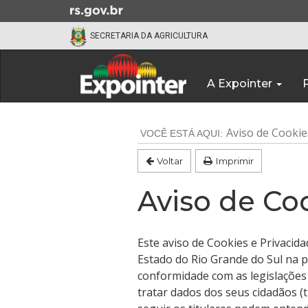
Ir
para
SECRETARIA DA AGRICULTURA
o
conteúdo
Início
Ir
do
A Expointer
para
menu
o
Início
menu
do
Aviso de Cookie
Ir
conteúdo
para
Voltar
Imprimir
a
busca
Aviso de Co
Este aviso de Cookies e Privacid
Estado do Rio Grande do Sul na 
conformidade com as legislações
tratar dados dos seus cidadãos (t