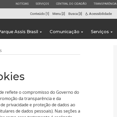
ESTADO
ESTADO
ESTADO
ESTADO
NOTÍCIAS
SERVIÇOS
CENTRAL DO CIDADÃO
TRANSPARÊNCIA
Conteúdo [1]
Menu [2]
Busca [3]
Acessibilidade
Parque Assis Brasil
Comunicação
Serviços
s
okies
ade reflete o compromisso do Governo do
promoção da transparência e da
 de privacidade e proteção de dados ao
itulares de dados pessoais). Nas seções a