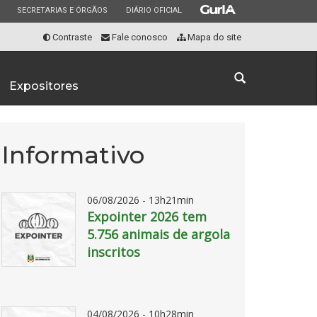
ESTADO
ESTADO
ESTADO
SECRETARIAS E ÓRGÃOS
DIÁRIO OFICIAL
Contraste
Fale conosco
Mapa do site
Abrir
Expositores
a
busca
Informativo
06/08/2026 - 13h21min
Expointer 2026 tem
5.756 animais de argola
inscritos
WhatsApp
Image
04/08/2026 - 10h28min